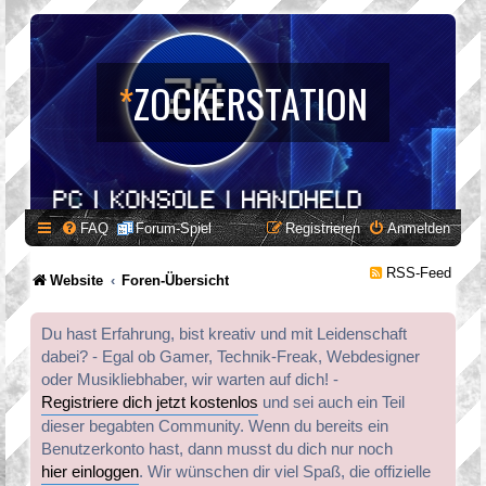
*
ZOCKERSTATION
FAQ
Forum-Spiel
Registrieren
Anmelden
RSS-Feed
Website
Foren-Übersicht
Du hast Erfahrung, bist kreativ und mit Leidenschaft
dabei? - Egal ob Gamer, Technik-Freak, Webdesigner
oder Musikliebhaber, wir warten auf dich! -
Registriere dich jetzt kostenlos
und sei auch ein Teil
dieser begabten Community. Wenn du bereits ein
Benutzerkonto hast, dann musst du dich nur noch
hier einloggen
. Wir wünschen dir viel Spaß, die offizielle