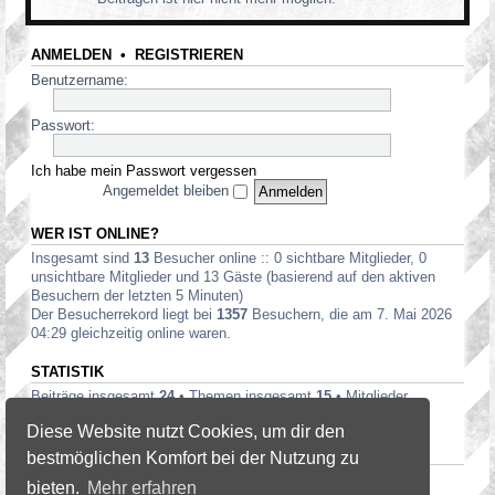
ANMELDEN
•
REGISTRIEREN
Benutzername:
Passwort:
Ich habe mein Passwort vergessen
Angemeldet bleiben
WER IST ONLINE?
Insgesamt sind
13
Besucher online :: 0 sichtbare Mitglieder, 0
unsichtbare Mitglieder und 13 Gäste (basierend auf den aktiven
Besuchern der letzten 5 Minuten)
Der Besucherrekord liegt bei
1357
Besuchern, die am 7. Mai 2026
04:29 gleichzeitig online waren.
STATISTIK
Beiträge insgesamt
24
• Themen insgesamt
15
• Mitglieder
insgesamt
19
• Unser neuestes Mitglied:
heatwaves
Diese Website nutzt Cookies, um dir den
DANKSAGUNGEN TOPLISTE — 20
bestmöglichen Komfort bei der Nutzung zu
Tminus10
(3),
David
(2)
bieten.
Mehr erfahren