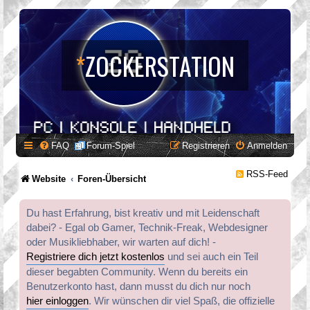
*
ZOCKERSTATION
FAQ
Forum-Spiel
Registrieren
Anmelden
RSS-Feed
Website
Foren-Übersicht
Du hast Erfahrung, bist kreativ und mit Leidenschaft
dabei? - Egal ob Gamer, Technik-Freak, Webdesigner
oder Musikliebhaber, wir warten auf dich! -
Registriere dich jetzt kostenlos
und sei auch ein Teil
dieser begabten Community. Wenn du bereits ein
Benutzerkonto hast, dann musst du dich nur noch
hier einloggen
. Wir wünschen dir viel Spaß, die offizielle