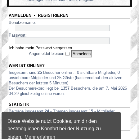
ANMELDEN
•
REGISTRIEREN
Benutzername:
Passwort:
Ich habe mein Passwort vergessen
Angemeldet bleiben
WER IST ONLINE?
Insgesamt sind
25
Besucher online :: 0 sichtbare Mitglieder, 0
unsichtbare Mitglieder und 25 Gäste (basierend auf den aktiven
Besuchern der letzten 5 Minuten)
Der Besucherrekord liegt bei
1357
Besuchern, die am 7. Mai 2026
04:29 gleichzeitig online waren.
STATISTIK
Beiträge insgesamt
24
• Themen insgesamt
15
• Mitglieder
insgesamt
19
• Unser neuestes Mitglied:
heatwaves
Diese Website nutzt Cookies, um dir den
DANKSAGUNGEN TOPLISTE — 20
bestmöglichen Komfort bei der Nutzung zu
Tminus10
(3),
David
(2)
bieten.
Mehr erfahren