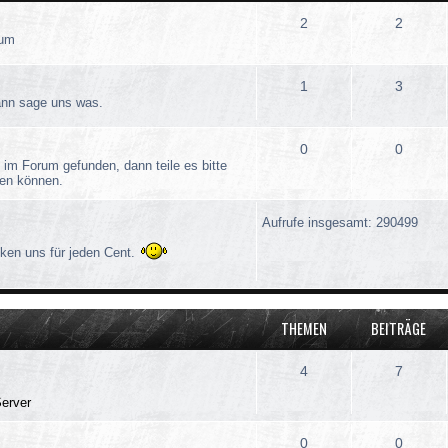
2
2
rum
1
3
dann sage uns was.
0
0
 im Forum gefunden, dann teile es bitte
ösen können.
Aufrufe insgesamt: 290499
ken uns für jeden Cent.
THEMEN
BEITRÄGE
4
7
Server
0
0