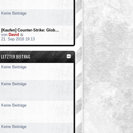
t
e
r
Keine Beiträge
B
e
i
t
[Kaufen] Counter-Strike: Glob…
r
N
von
David
a
e
21. Sep 2018 19:13
g
u
e
s
LETZTER BEITRAG
t
e
r
Keine Beiträge
B
e
i
t
Keine Beiträge
r
a
g
Keine Beiträge
Keine Beiträge