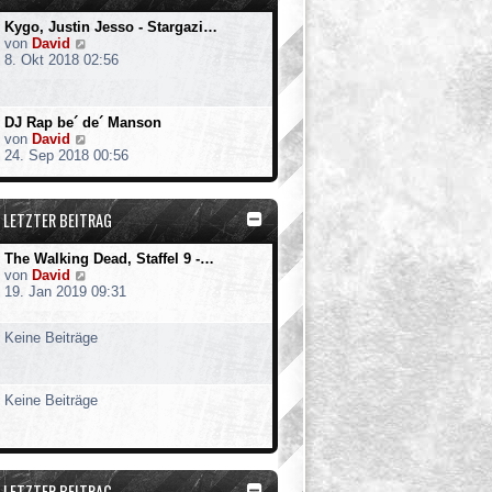
Kygo, Justin Jesso - Stargazi…
N
von
David
e
8. Okt 2018 02:56
u
e
s
DJ Rap be´ de´ Manson
t
N
von
David
e
e
24. Sep 2018 00:56
r
u
B
e
e
s
i
LETZTER BEITRAG
t
t
e
r
r
a
The Walking Dead, Staffel 9 -…
B
g
N
von
David
e
e
19. Jan 2019 09:31
i
u
t
e
r
Keine Beiträge
s
a
t
g
e
r
Keine Beiträge
B
e
i
t
r
LETZTER BEITRAG
a