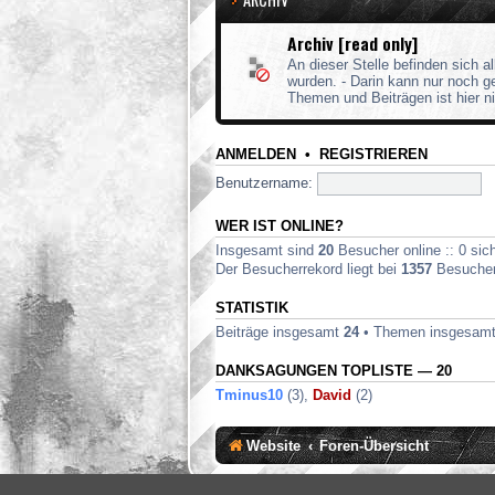
Archiv [read only]
An dieser Stelle befinden sich a
wurden. - Darin kann nur noch 
Themen und Beiträgen ist hier n
ANMELDEN
•
REGISTRIEREN
Benutzername:
WER IST ONLINE?
Insgesamt sind
20
Besucher online :: 0 sich
Der Besucherrekord liegt bei
1357
Besuchern
STATISTIK
Beiträge insgesamt
24
• Themen insgesam
DANKSAGUNGEN TOPLISTE — 20
Tminus10
(3),
David
(2)
Website
Foren-Übersicht