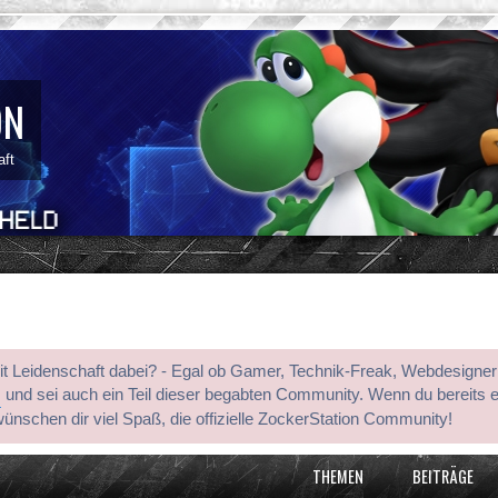
ON
aft
mit Leidenschaft dabei? - Egal ob Gamer, Technik-Freak, Webdesigner
s
und sei auch ein Teil dieser begabten Community. Wenn du bereits 
wünschen dir viel Spaß, die offizielle ZockerStation Community!
THEMEN
BEITRÄGE