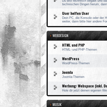
Du bist technisch begabt und ba
technischen Dingen herum, dann 
User helfen User
Dein PC, die Konsole oder der H
weiter, dann bitte hier andere Fo
WEBDESIGN
HTML und PHP
HTML- und PHP-Themen
WordPress
WordPress-Themen
Joomla
Joomla-Themen
Werbung: Webspace (inkl. D
Hole dir jetzt deinen eigenen We
MUSIK