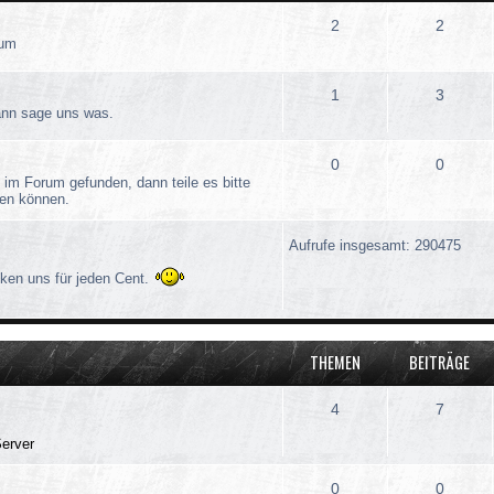
2
2
rum
1
3
dann sage uns was.
0
0
 im Forum gefunden, dann teile es bitte
ösen können.
Aufrufe insgesamt: 290475
ken uns für jeden Cent.
THEMEN
BEITRÄGE
4
7
Server
0
0