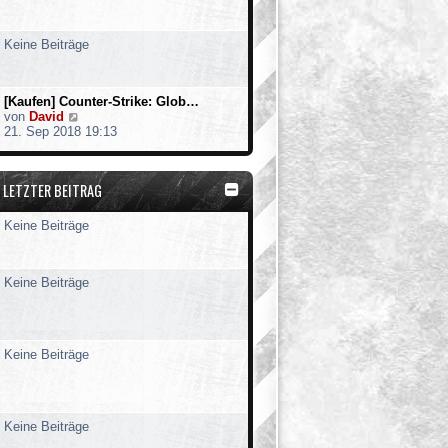
t
e
r
Keine Beiträge
B
e
i
t
[Kaufen] Counter-Strike: Glob…
r
N
von
David
a
e
21. Sep 2018 19:13
g
u
e
s
LETZTER BEITRAG
t
e
r
Keine Beiträge
B
e
i
t
Keine Beiträge
r
a
g
Keine Beiträge
Keine Beiträge