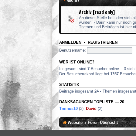
Archiv [read only]
An dieser Stelle befinden sich a
wurden. - Darin kann nur noch 
Themen und Beiträgen ist hier n
ANMELDEN
•
REGISTRIEREN
Benutzername:
WER IST ONLINE?
Insgesamt sind
7
Besucher online :: 0 sicht
Der Besucherrekord liegt bei
1357
Besuchern
STATISTIK
Beiträge insgesamt
24
• Themen insgesam
DANKSAGUNGEN TOPLISTE — 20
Tminus10
(3),
David
(2)
Website
Foren-Übersicht