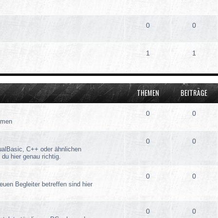
0
0
1
1
THEMEN
BEITRÄGE
0
0
emen
0
0
ualBasic, C++ oder ähnlichen
du hier genau richtig.
0
0
euen Begleiter betreffen sind hier
0
0