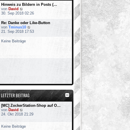
Hinweis zu Bildern in Posts (…
N
von
David
e
30. Sep 2018 02:26
u
e
Re: Danke oder Like-Button
s
N
von
Tminus10
t
e
21. Sep 2018 17:53
e
u
r
e
Keine Beiträge
B
s
e
t
i
e
t
r
r
B
a
e
g
i
t
r
a
g
LETZTER BEITRAG
[MC] ZockerStation-Shop auf O…
N
von
David
e
24. Okt 2018 21:29
u
e
Keine Beiträge
s