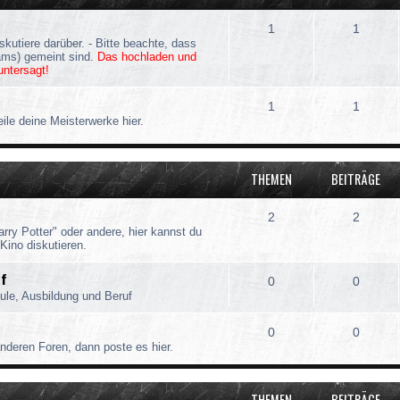
1
1
iskutiere darüber. - Bitte beachte, dass
ams) gemeint sind.
Das hochladen und
untersagt!
1
1
ile deine Meisterwerke hier.
THEMEN
BEITRÄGE
2
2
rry Potter" oder andere, hier kannst du
Kino diskutieren.
uf
0
0
le, Ausbildung und Beruf
0
0
nderen Foren, dann poste es hier.
THEMEN
BEITRÄGE