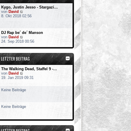
Kygo, Justin Jesso - Stargazi…
N
von
David
e
8. Okt 2018 02:56
u
e
s
DJ Rap be´ de´ Manson
t
N
von
David
e
e
24. Sep 2018 00:56
r
u
B
e
e
s
i
LETZTER BEITRAG
t
t
e
r
r
a
The Walking Dead, Staffel 9 -…
B
g
N
von
David
e
e
19. Jan 2019 09:31
i
u
t
e
r
Keine Beiträge
s
a
t
g
e
r
Keine Beiträge
B
e
i
t
r
LETZTER BEITRAG
a