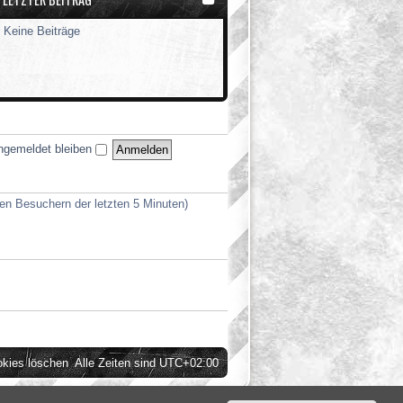
g
Keine Beiträge
ngemeldet bleiben
ven Besuchern der letzten 5 Minuten)
okies löschen
Alle Zeiten sind
UTC+02:00