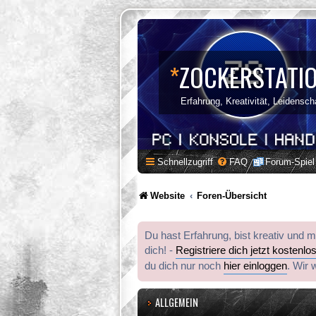
*
ZOCKERSTATI
Erfahrung, Kreativität, Leidensch
Schnellzugriff
FAQ
Forum-Spiel
Website
Foren-Übersicht
Du hast Erfahrung, bist kreativ und 
dich! -
Registriere dich jetzt kostenlo
du dich nur noch
hier einloggen
. Wir 
ALLGEMEIN