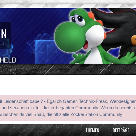
ON
aft
mit Leidenschaft dabei? - Egal ob Gamer, Technik-Freak, Webdesigner
s
und sei auch ein Teil dieser begabten Community. Wenn du bereits 
wünschen dir viel Spaß, die offizielle ZockerStation Community!
THEMEN
BEITRÄGE