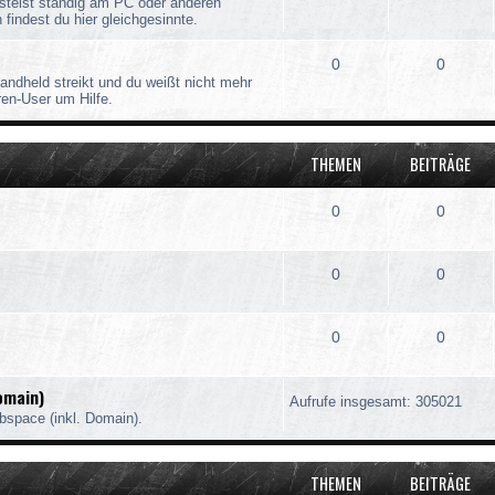
stelst ständig am PC oder anderen
findest du hier gleichgesinnte.
0
0
andheld streikt und du weißt nicht mehr
ren-User um Hilfe.
THEMEN
BEITRÄGE
0
0
0
0
0
0
omain)
Aufrufe insgesamt: 305021
bspace (inkl. Domain).
THEMEN
BEITRÄGE