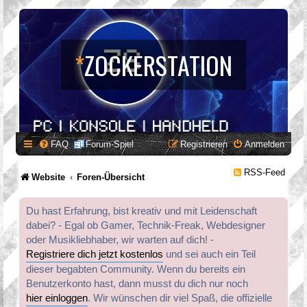
*
ZOCKERSTATION
FAQ
Forum-Spiel
Registrieren
Anmelden
RSS-Feed
Website
Foren-Übersicht
Du hast Erfahrung, bist kreativ und mit Leidenschaft
dabei? - Egal ob Gamer, Technik-Freak, Webdesigner
oder Musikliebhaber, wir warten auf dich! -
Registriere dich jetzt kostenlos
und sei auch ein Teil
dieser begabten Community. Wenn du bereits ein
Benutzerkonto hast, dann musst du dich nur noch
hier einloggen
. Wir wünschen dir viel Spaß, die offizielle