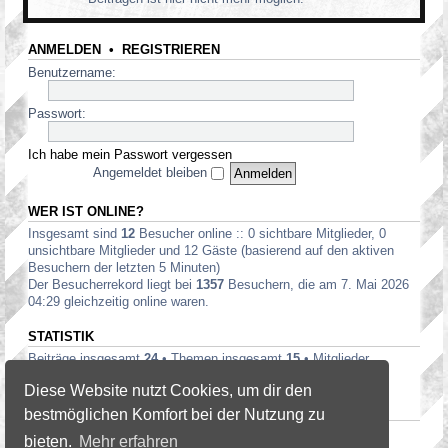
ANMELDEN
•
REGISTRIEREN
Benutzername:
Passwort:
Ich habe mein Passwort vergessen
Angemeldet bleiben
WER IST ONLINE?
Insgesamt sind
12
Besucher online :: 0 sichtbare Mitglieder, 0
unsichtbare Mitglieder und 12 Gäste (basierend auf den aktiven
Besuchern der letzten 5 Minuten)
Der Besucherrekord liegt bei
1357
Besuchern, die am 7. Mai 2026
04:29 gleichzeitig online waren.
STATISTIK
Beiträge insgesamt
24
• Themen insgesamt
15
• Mitglieder
insgesamt
19
• Unser neuestes Mitglied:
heatwaves
Diese Website nutzt Cookies, um dir den
DANKSAGUNGEN TOPLISTE — 20
bestmöglichen Komfort bei der Nutzung zu
Tminus10
(3),
David
(2)
bieten.
Mehr erfahren