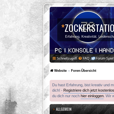
*
ZOCKERSTATI
Erfahrung, Kreativität, Leidensch
Schnellzugriff
FAQ
Forum-Spiel
Website
Foren-Übersicht
Du hast Erfahrung, bist kreativ und 
dich! -
Registriere dich jetzt kostenlo
du dich nur noch
hier einloggen
. Wir 
ALLGEMEIN