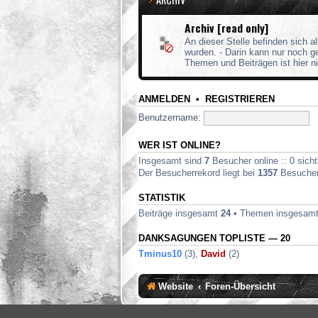
Archiv [read only]
An dieser Stelle befinden sich a
wurden. - Darin kann nur noch 
Themen und Beiträgen ist hier n
ANMELDEN
•
REGISTRIEREN
Benutzername:
WER IST ONLINE?
Insgesamt sind
7
Besucher online :: 0 sicht
Der Besucherrekord liegt bei
1357
Besuchern
STATISTIK
Beiträge insgesamt
24
• Themen insgesam
DANKSAGUNGEN TOPLISTE — 20
Tminus10
(3),
David
(2)
Website
Foren-Übersicht