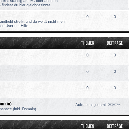
stelst ständig am PC oder anderen
findest du hier gleichgesinnte.
0
0
andheld streikt und du weißt nicht mehr
ren-User um Hilfe.
THEMEN
BEITRÄGE
0
0
0
0
0
0
omain)
Aufrufe insgesamt: 305026
bspace (inkl. Domain).
THEMEN
BEITRÄGE