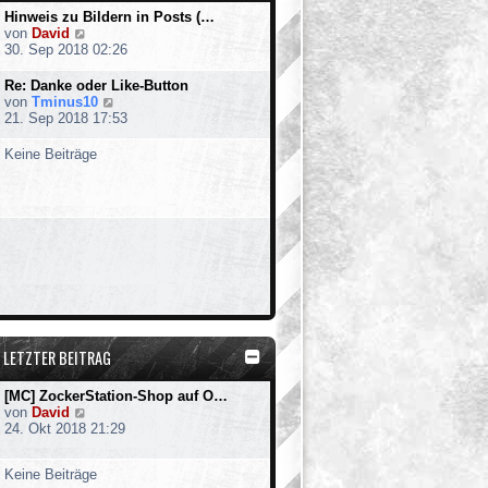
Hinweis zu Bildern in Posts (…
N
von
David
e
30. Sep 2018 02:26
u
e
Re: Danke oder Like-Button
s
N
von
Tminus10
t
e
21. Sep 2018 17:53
e
u
r
e
Keine Beiträge
B
s
e
t
i
e
t
r
r
B
a
e
g
i
t
r
a
g
LETZTER BEITRAG
[MC] ZockerStation-Shop auf O…
N
von
David
e
24. Okt 2018 21:29
u
e
Keine Beiträge
s