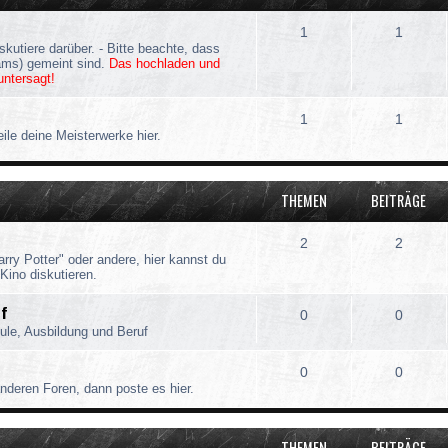
1
1
iskutiere darüber. - Bitte beachte, dass
ams) gemeint sind.
Das hochladen und
untersagt!
1
1
ile deine Meisterwerke hier.
THEMEN
BEITRÄGE
2
2
rry Potter" oder andere, hier kannst du
Kino diskutieren.
uf
0
0
le, Ausbildung und Beruf
0
0
nderen Foren, dann poste es hier.
THEMEN
BEITRÄGE