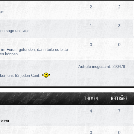
2
2
rum
1
3
dann sage uns was.
0
0
 im Forum gefunden, dann teile es bitte
ösen können.
Aufrufe insgesamt: 290478
ken uns für jeden Cent.
THEMEN
BEITRÄGE
4
7
Server
0
0