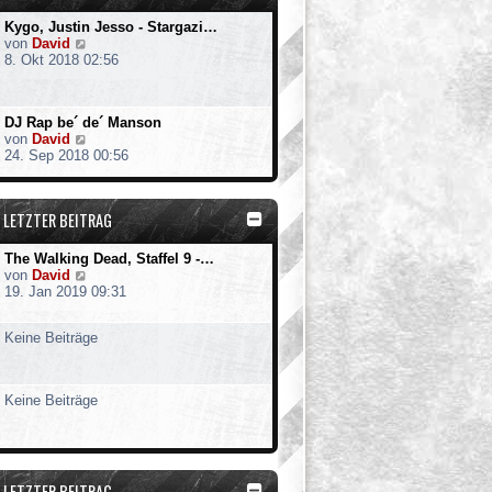
Kygo, Justin Jesso - Stargazi…
N
von
David
e
8. Okt 2018 02:56
u
e
s
DJ Rap be´ de´ Manson
t
N
von
David
e
e
24. Sep 2018 00:56
r
u
B
e
e
s
i
LETZTER BEITRAG
t
t
e
r
r
a
The Walking Dead, Staffel 9 -…
B
g
N
von
David
e
e
19. Jan 2019 09:31
i
u
t
e
r
Keine Beiträge
s
a
t
g
e
r
Keine Beiträge
B
e
i
t
r
LETZTER BEITRAG
a