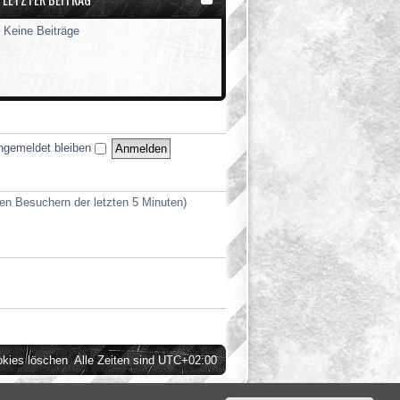
g
Keine Beiträge
ngemeldet bleiben
ven Besuchern der letzten 5 Minuten)
okies löschen
Alle Zeiten sind
UTC+02:00