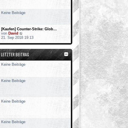
t
e
r
Keine Beiträge
B
e
i
t
[Kaufen] Counter-Strike: Glob…
r
N
von
David
a
e
21. Sep 2018 19:13
g
u
e
s
LETZTER BEITRAG
t
e
r
Keine Beiträge
B
e
i
t
Keine Beiträge
r
a
g
Keine Beiträge
Keine Beiträge