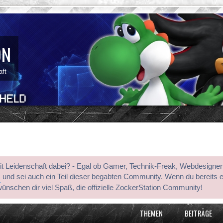
ON
aft
mit Leidenschaft dabei? - Egal ob Gamer, Technik-Freak, Webdesigner
s
und sei auch ein Teil dieser begabten Community. Wenn du bereits 
wünschen dir viel Spaß, die offizielle ZockerStation Community!
THEMEN
BEITRÄGE