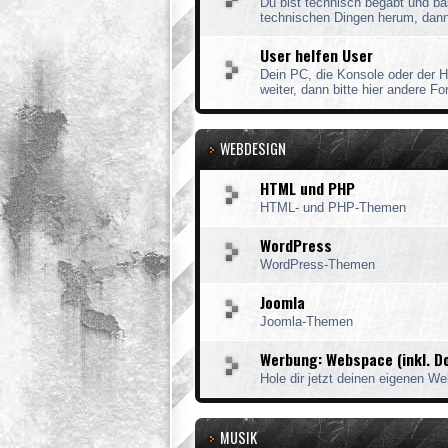
Du bist technisch begabt und ba
technischen Dingen herum, dann 
User helfen User
Dein PC, die Konsole oder der H
weiter, dann bitte hier andere Fo
WEBDESIGN
HTML und PHP
HTML- und PHP-Themen
WordPress
WordPress-Themen
Joomla
Joomla-Themen
Werbung: Webspace (inkl. D
Hole dir jetzt deinen eigenen We
MUSIK