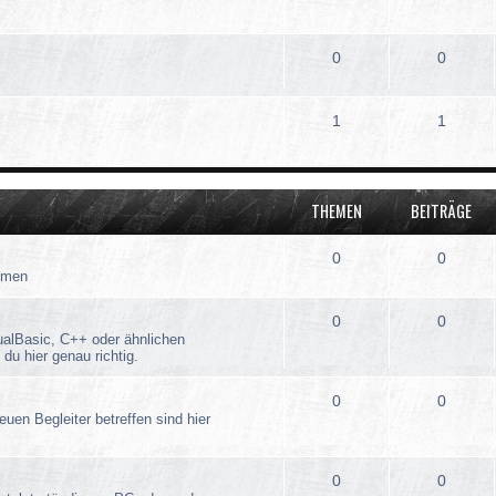
0
0
1
1
THEMEN
BEITRÄGE
0
0
emen
0
0
ualBasic, C++ oder ähnlichen
du hier genau richtig.
0
0
euen Begleiter betreffen sind hier
0
0