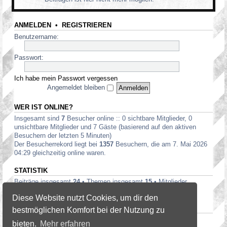
ANMELDEN
•
REGISTRIEREN
Benutzername:
Passwort:
Ich habe mein Passwort vergessen
Angemeldet bleiben
WER IST ONLINE?
Insgesamt sind
7
Besucher online :: 0 sichtbare Mitglieder, 0
unsichtbare Mitglieder und 7 Gäste (basierend auf den aktiven
Besuchern der letzten 5 Minuten)
Der Besucherrekord liegt bei
1357
Besuchern, die am 7. Mai 2026
04:29 gleichzeitig online waren.
STATISTIK
Beiträge insgesamt
24
• Themen insgesamt
15
• Mitglieder
insgesamt
19
• Unser neuestes Mitglied:
heatwaves
Diese Website nutzt Cookies, um dir den
DANKSAGUNGEN TOPLISTE — 20
bestmöglichen Komfort bei der Nutzung zu
Tminus10
(3),
David
(2)
bieten.
Mehr erfahren