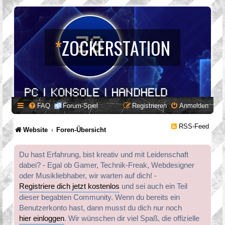
*
ZOCKERSTATION
FAQ
Forum-Spiel
Registrieren
Anmelden
RSS-Feed
Website
Foren-Übersicht
Du hast Erfahrung, bist kreativ und mit Leidenschaft
dabei? - Egal ob Gamer, Technik-Freak, Webdesigner
oder Musikliebhaber, wir warten auf dich! -
Registriere dich jetzt kostenlos
und sei auch ein Teil
dieser begabten Community. Wenn du bereits ein
Benutzerkonto hast, dann musst du dich nur noch
hier einloggen
. Wir wünschen dir viel Spaß, die offizielle