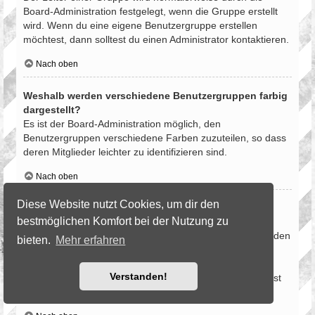
Board-Administration festgelegt, wenn die Gruppe erstellt
wird. Wenn du eine eigene Benutzergruppe erstellen
möchtest, dann solltest du einen Administrator kontaktieren.
Nach oben
Weshalb werden verschiedene Benutzergruppen farbig
dargestellt?
Es ist der Board-Administration möglich, den
Benutzergruppen verschiedene Farben zuzuteilen, so dass
deren Mitglieder leichter zu identifizieren sind.
Nach oben
Diese Website nutzt Cookies, um dir den
Was ist eine Hauptgruppe?
bestmöglichen Komfort bei der Nutzung zu
Wenn du Mitglied in mehr als einer Benutzergruppe bist,
dient die Hauptgruppe dazu, deine Gruppenfarbe sowie den
bieten.
Mehr erfahren
Gruppenrang, der bei dir standardmäßig angezeigt wird,
festzulegen. Ein Administrator kann dir die Berechtigung
Verstanden!
geben, deine Hauptgruppe im persönlichen Bereich selbst
festzulegen.