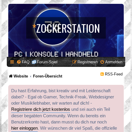
*
ZOCKERSTATION
FAQ
Forum-Spiel
Registrieren
Anmelden
RSS-Feed
Website
Foren-Übersicht
Du hast Erfahrung, bist kreativ und mit Leidenschaft
dabei? - Egal ob Gamer, Technik-Freak, Webdesigner
oder Musikliebhaber, wir warten auf dich! -
Registriere dich jetzt kostenlos
und sei auch ein Teil
dieser begabten Community. Wenn du bereits ein
Benutzerkonto hast, dann musst du dich nur noch
hier einloggen
. Wir wünschen dir viel Spaß, die offizielle