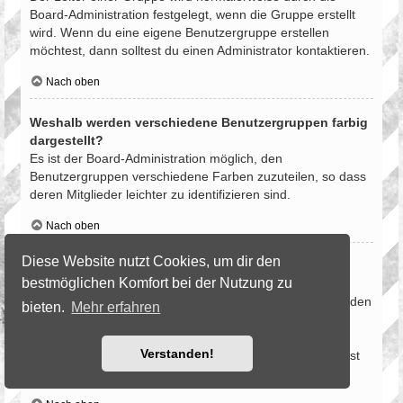
Board-Administration festgelegt, wenn die Gruppe erstellt
wird. Wenn du eine eigene Benutzergruppe erstellen
möchtest, dann solltest du einen Administrator kontaktieren.
Nach oben
Weshalb werden verschiedene Benutzergruppen farbig
dargestellt?
Es ist der Board-Administration möglich, den
Benutzergruppen verschiedene Farben zuzuteilen, so dass
deren Mitglieder leichter zu identifizieren sind.
Nach oben
Diese Website nutzt Cookies, um dir den
Was ist eine Hauptgruppe?
bestmöglichen Komfort bei der Nutzung zu
Wenn du Mitglied in mehr als einer Benutzergruppe bist,
dient die Hauptgruppe dazu, deine Gruppenfarbe sowie den
bieten.
Mehr erfahren
Gruppenrang, der bei dir standardmäßig angezeigt wird,
festzulegen. Ein Administrator kann dir die Berechtigung
Verstanden!
geben, deine Hauptgruppe im persönlichen Bereich selbst
festzulegen.