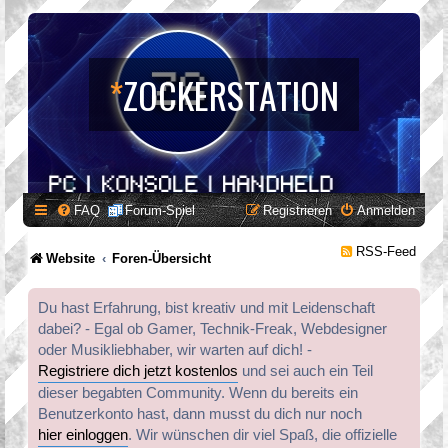
*
ZOCKERSTATION
FAQ
Forum-Spiel
Registrieren
Anmelden
RSS-Feed
Website
Foren-Übersicht
Du hast Erfahrung, bist kreativ und mit Leidenschaft
dabei? - Egal ob Gamer, Technik-Freak, Webdesigner
oder Musikliebhaber, wir warten auf dich! -
Registriere dich jetzt kostenlos
und sei auch ein Teil
dieser begabten Community. Wenn du bereits ein
Benutzerkonto hast, dann musst du dich nur noch
hier einloggen
. Wir wünschen dir viel Spaß, die offizielle