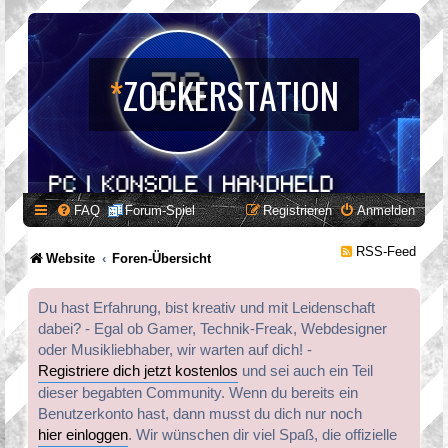
*
ZOCKERSTATION
FAQ
Forum-Spiel
Registrieren
Anmelden
RSS-Feed
Website
Foren-Übersicht
Du hast Erfahrung, bist kreativ und mit Leidenschaft
dabei? - Egal ob Gamer, Technik-Freak, Webdesigner
oder Musikliebhaber, wir warten auf dich! -
Registriere dich jetzt kostenlos
und sei auch ein Teil
dieser begabten Community. Wenn du bereits ein
Benutzerkonto hast, dann musst du dich nur noch
hier einloggen
. Wir wünschen dir viel Spaß, die offizielle