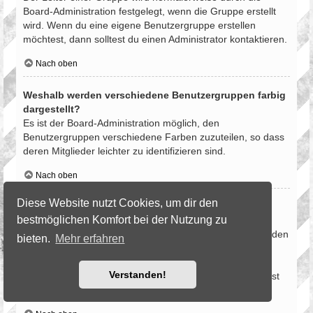
Board-Administration festgelegt, wenn die Gruppe erstellt
wird. Wenn du eine eigene Benutzergruppe erstellen
möchtest, dann solltest du einen Administrator kontaktieren.
Nach oben
Weshalb werden verschiedene Benutzergruppen farbig
dargestellt?
Es ist der Board-Administration möglich, den
Benutzergruppen verschiedene Farben zuzuteilen, so dass
deren Mitglieder leichter zu identifizieren sind.
Nach oben
Diese Website nutzt Cookies, um dir den
Was ist eine Hauptgruppe?
bestmöglichen Komfort bei der Nutzung zu
Wenn du Mitglied in mehr als einer Benutzergruppe bist,
dient die Hauptgruppe dazu, deine Gruppenfarbe sowie den
bieten.
Mehr erfahren
Gruppenrang, der bei dir standardmäßig angezeigt wird,
festzulegen. Ein Administrator kann dir die Berechtigung
Verstanden!
geben, deine Hauptgruppe im persönlichen Bereich selbst
festzulegen.