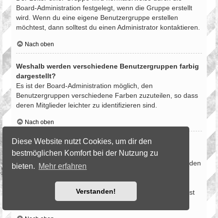
Board-Administration festgelegt, wenn die Gruppe erstellt
wird. Wenn du eine eigene Benutzergruppe erstellen
möchtest, dann solltest du einen Administrator kontaktieren.
Nach oben
Weshalb werden verschiedene Benutzergruppen farbig
dargestellt?
Es ist der Board-Administration möglich, den
Benutzergruppen verschiedene Farben zuzuteilen, so dass
deren Mitglieder leichter zu identifizieren sind.
Nach oben
Diese Website nutzt Cookies, um dir den
Was ist eine Hauptgruppe?
bestmöglichen Komfort bei der Nutzung zu
Wenn du Mitglied in mehr als einer Benutzergruppe bist,
dient die Hauptgruppe dazu, deine Gruppenfarbe sowie den
bieten.
Mehr erfahren
Gruppenrang, der bei dir standardmäßig angezeigt wird,
festzulegen. Ein Administrator kann dir die Berechtigung
Verstanden!
geben, deine Hauptgruppe im persönlichen Bereich selbst
festzulegen.