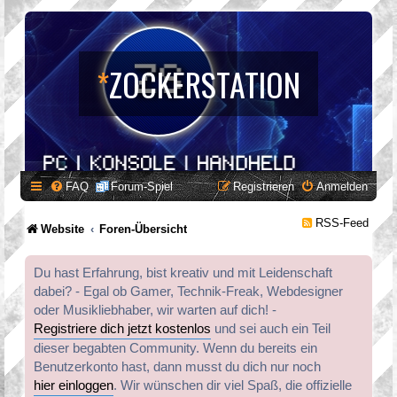
*
ZOCKERSTATION
FAQ
Forum-Spiel
Registrieren
Anmelden
RSS-Feed
Website
Foren-Übersicht
Du hast Erfahrung, bist kreativ und mit Leidenschaft
dabei? - Egal ob Gamer, Technik-Freak, Webdesigner
oder Musikliebhaber, wir warten auf dich! -
Registriere dich jetzt kostenlos
und sei auch ein Teil
dieser begabten Community. Wenn du bereits ein
Benutzerkonto hast, dann musst du dich nur noch
hier einloggen
. Wir wünschen dir viel Spaß, die offizielle