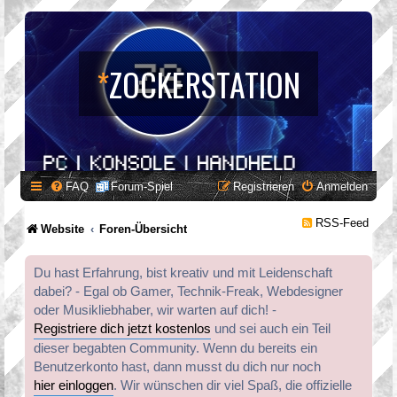
*
ZOCKERSTATION
FAQ
Forum-Spiel
Registrieren
Anmelden
RSS-Feed
Website
Foren-Übersicht
Du hast Erfahrung, bist kreativ und mit Leidenschaft
dabei? - Egal ob Gamer, Technik-Freak, Webdesigner
oder Musikliebhaber, wir warten auf dich! -
Registriere dich jetzt kostenlos
und sei auch ein Teil
dieser begabten Community. Wenn du bereits ein
Benutzerkonto hast, dann musst du dich nur noch
hier einloggen
. Wir wünschen dir viel Spaß, die offizielle