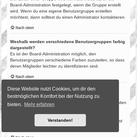
Board-Administration festgelegt, wenn die Gruppe erstellt
wird. Wenn du eine eigene Benutzergruppe erstellen
möchtest, dann solltest du einen Administrator kontaktieren.
Nach oben
Weshalb werden verschiedene Benutzergruppen farbig
dargestellt?
Es ist der Board-Administration möglich, den
Benutzergruppen verschiedene Farben zuzuteilen, so dass
deren Mitglieder leichter zu identifizieren sind.
Nach oben
Diese Website nutzt Cookies, um dir den
Was ist eine Hauptgruppe?
bestmöglichen Komfort bei der Nutzung zu
Wenn du Mitglied in mehr als einer Benutzergruppe bist,
dient die Hauptgruppe dazu, deine Gruppenfarbe sowie den
bieten.
Mehr erfahren
Gruppenrang, der bei dir standardmäßig angezeigt wird,
festzulegen. Ein Administrator kann dir die Berechtigung
Verstanden!
geben, deine Hauptgruppe im persönlichen Bereich selbst
festzulegen.