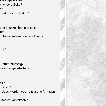
eine Ergebnisse?
ne leere Seite?
en?
e und Themen finden?
inem Lesezeichen und einem
orum?
in Thema setzen oder ein Thema
nts?
 Forum zulässig?
ateianhänge erhalten?
elt?
thalten?
s Beschwerden oder juristische Anfragen
s Boards kontaktieren?