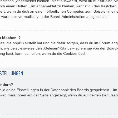
tchen „Angemeldet bleiben“ nicht auswählst, wirst du nur für eine Si
rch einen Dritten. Um angemeldet zu bleiben, kannst du das Kästchen
ert, wenn du dich an einem öffentlichen Computer, zum Beispiel in ein
n wurde sie vermutlich von der Board-Administration ausgeschaltet.
es löschen“?
kies, die phpBB erstellt hat und die dafür sorgen, dass du im Forum a
, wie beispielsweise den „Gelesen“-Status – sofern sie von der Board-
ng hast, kann es helfen, wenn du die Cookies löscht.
NSTELLUNGEN
ändern?
 alle deine Einstellungen in der Datenbank des Boards gespeichert. Um
 wird meist oben auf der Seite angezeigt, wenn du auf deinen Benutzern