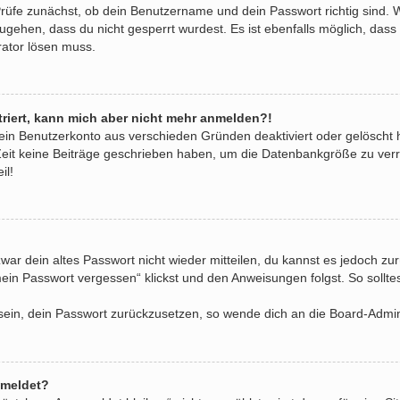
Prüfe zunächst, ob dein Benutzername und dein Passwort richtig sind. W
ugehen, dass du nicht gesperrt wurdest. Es ist ebenfalls möglich, dass
rator lösen muss.
striert, kann mich aber nicht mehr anmelden?!
dein Benutzerkonto aus verschieden Gründen deaktiviert oder gelöscht
Zeit keine Beiträge geschrieben haben, um die Datenbankgröße zu verri
il!
zwar dein altes Passwort nicht wieder mitteilen, du kannst es jedoch z
ein Passwort vergessen“ klickst und den Anweisungen folgst. So sollte
e sein, dein Passwort zurückzusetzen, so wende dich an die Board-Admin
emeldet?