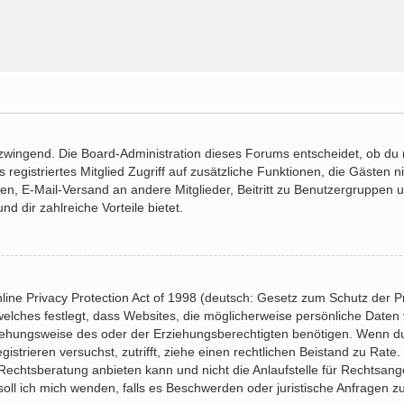
 zwingend. Die Board-Administration dieses Forums entscheidet, ob du r
ls registriertes Mitglied Zugriff auf zusätzliche Funktionen, die Gästen
hten, E-Mail-Versand an andere Mitglieder, Beitritt zu Benutzergruppen 
nd dir zahlreiche Vorteile bietet.
ne Privacy Protection Act of 1998 (deutsch: Gesetz zum Schutz der Pr
welches festlegt, dass Websites, die möglicherweise persönliche Daten
ehungsweise des oder der Erziehungsberechtigten benötigen. Wenn du d
gistrieren versuchst, zutrifft, ziehe einen rechtlichen Beistand zu Rate
echtsberatung anbieten kann und nicht die Anlaufstelle für Rechtsangel
soll ich mich wenden, falls es Beschwerden oder juristische Anfragen 