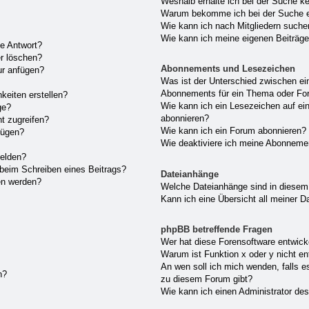
Weshalb erhalte ich bei der Suche k
Warum bekomme ich bei der Suche ei
Wie kann ich nach Mitgliedern such
Wie kann ich meine eigenen Beiträg
ne Antwort?
er löschen?
Abonnements und Lesezeichen
ur anfügen?
Was ist der Unterschied zwischen e
Abonnements für ein Thema oder F
keiten erstellen?
Wie kann ich ein Lesezeichen auf e
ge?
abonnieren?
t zugreifen?
Wie kann ich ein Forum abonnieren?
fügen?
Wie deaktiviere ich meine Abonneme
melden?
 beim Schreiben eines Beitrags?
Dateianhänge
en werden?
Welche Dateianhänge sind in diesem
Kann ich eine Übersicht all meiner D
phpBB betreffende Fragen
Wer hat diese Forensoftware entwick
Warum ist Funktion x oder y nicht en
An wen soll ich mich wenden, falls e
n?
zu diesem Forum gibt?
Wie kann ich einen Administrator de