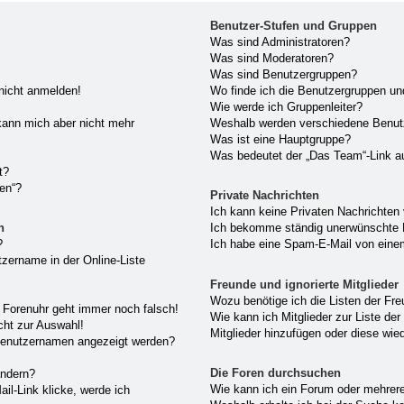
Benutzer-Stufen und Gruppen
Was sind Administratoren?
Was sind Moderatoren?
Was sind Benutzergruppen?
 nicht anmelden!
Wo finde ich die Benutzergruppen und
Wie werde ich Gruppenleiter?
, kann mich aber nicht mehr
Weshalb werden verschiedene Benutze
Was ist eine Hauptgruppe?
Was bedeutet der „Das Team“-Link au
t?
hen“?
Private Nachrichten
Ich kann keine Privaten Nachrichten
n
Ich bekomme ständig unerwünschte P
?
Ich habe eine Spam-E-Mail von einem
zername in der Online-Liste
Freunde und ignorierte Mitglieder
Wozu benötige ich die Listen der Fre
ie Forenuhr geht immer noch falsch!
Wie kann ich Mitglieder zur Liste der
cht zur Auswahl!
Mitglieder hinzufügen oder diese wie
 Benutzernamen angezeigt werden?
Die Foren durchsuchen
ändern?
Wie kann ich ein Forum oder mehrer
il-Link klicke, werde ich