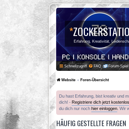
*
ZOCKERSTATI
Erfahrung, Kreativität, Leidensch
Schnellzugriff
FAQ
Forum-Spiel
Website
Foren-Übersicht
Du hast Erfahrung, bist kreativ und 
dich! -
Registriere dich jetzt kostenlo
du dich nur noch
hier einloggen
. Wir 
HÄUFIG GESTELLTE FRAGEN