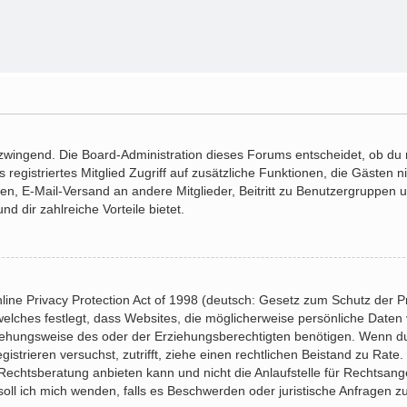
 zwingend. Die Board-Administration dieses Forums entscheidet, ob du r
ls registriertes Mitglied Zugriff auf zusätzliche Funktionen, die Gästen
hten, E-Mail-Versand an andere Mitglieder, Beitritt zu Benutzergruppen 
nd dir zahlreiche Vorteile bietet.
ne Privacy Protection Act of 1998 (deutsch: Gesetz zum Schutz der Pr
welches festlegt, dass Websites, die möglicherweise persönliche Daten
ehungsweise des oder der Erziehungsberechtigten benötigen. Wenn du d
gistrieren versuchst, zutrifft, ziehe einen rechtlichen Beistand zu Rate
echtsberatung anbieten kann und nicht die Anlaufstelle für Rechtsangel
soll ich mich wenden, falls es Beschwerden oder juristische Anfragen 