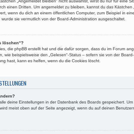
tchen „Angemeldet bleiben“ nicht auswählst, wirst du nur für eine Si
rch einen Dritten. Um angemeldet zu bleiben, kannst du das Kästchen
ert, wenn du dich an einem öffentlichen Computer, zum Beispiel in ein
n wurde sie vermutlich von der Board-Administration ausgeschaltet.
es löschen“?
kies, die phpBB erstellt hat und die dafür sorgen, dass du im Forum a
, wie beispielsweise den „Gelesen“-Status – sofern sie von der Board-
ng hast, kann es helfen, wenn du die Cookies löscht.
NSTELLUNGEN
ändern?
 alle deine Einstellungen in der Datenbank des Boards gespeichert. Um
 wird meist oben auf der Seite angezeigt, wenn du auf deinen Benutzern