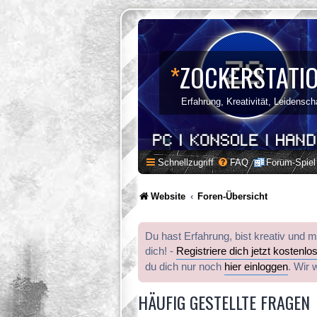
*
ZOCKERSTATI
Erfahrung, Kreativität, Leidensch
Schnellzugriff
FAQ
Forum-Spiel
Website
Foren-Übersicht
Du hast Erfahrung, bist kreativ und 
dich! -
Registriere dich jetzt kostenlo
du dich nur noch
hier einloggen
. Wir 
HÄUFIG GESTELLTE FRAGEN