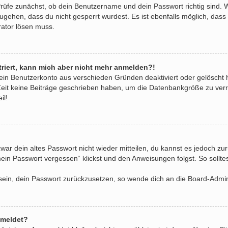
Prüfe zunächst, ob dein Benutzername und dein Passwort richtig sind. W
ugehen, dass du nicht gesperrt wurdest. Es ist ebenfalls möglich, dass
rator lösen muss.
striert, kann mich aber nicht mehr anmelden?!
dein Benutzerkonto aus verschieden Gründen deaktiviert oder gelöscht
Zeit keine Beiträge geschrieben haben, um die Datenbankgröße zu verri
il!
zwar dein altes Passwort nicht wieder mitteilen, du kannst es jedoch z
ein Passwort vergessen“ klickst und den Anweisungen folgst. So sollte
e sein, dein Passwort zurückzusetzen, so wende dich an die Board-Admin
emeldet?