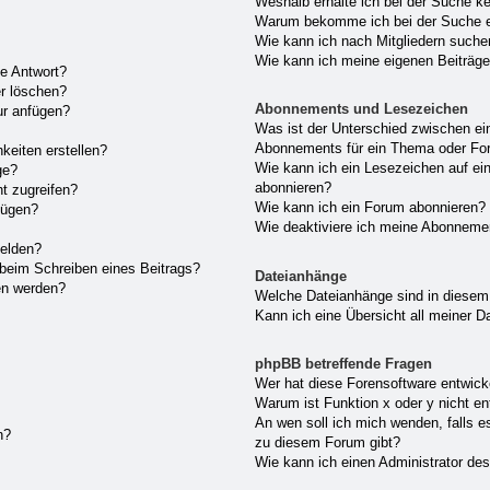
Weshalb erhalte ich bei der Suche k
Warum bekomme ich bei der Suche ei
Wie kann ich nach Mitgliedern such
Wie kann ich meine eigenen Beiträg
ne Antwort?
er löschen?
Abonnements und Lesezeichen
ur anfügen?
Was ist der Unterschied zwischen e
Abonnements für ein Thema oder F
keiten erstellen?
Wie kann ich ein Lesezeichen auf e
ge?
abonnieren?
t zugreifen?
Wie kann ich ein Forum abonnieren?
fügen?
Wie deaktiviere ich meine Abonneme
melden?
 beim Schreiben eines Beitrags?
Dateianhänge
en werden?
Welche Dateianhänge sind in diesem
Kann ich eine Übersicht all meiner D
phpBB betreffende Fragen
Wer hat diese Forensoftware entwick
Warum ist Funktion x oder y nicht en
An wen soll ich mich wenden, falls e
n?
zu diesem Forum gibt?
Wie kann ich einen Administrator de