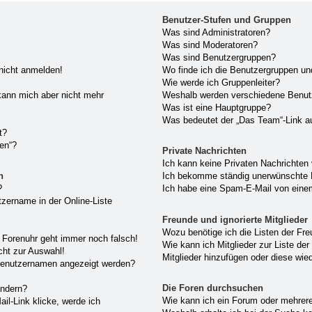
Benutzer-Stufen und Gruppen
Was sind Administratoren?
Was sind Moderatoren?
Was sind Benutzergruppen?
 nicht anmelden!
Wo finde ich die Benutzergruppen und
Wie werde ich Gruppenleiter?
, kann mich aber nicht mehr
Weshalb werden verschiedene Benutze
Was ist eine Hauptgruppe?
Was bedeutet der „Das Team“-Link au
t?
hen“?
Private Nachrichten
Ich kann keine Privaten Nachrichten
n
Ich bekomme ständig unerwünschte P
?
Ich habe eine Spam-E-Mail von einem
zername in der Online-Liste
Freunde und ignorierte Mitglieder
Wozu benötige ich die Listen der Fre
ie Forenuhr geht immer noch falsch!
Wie kann ich Mitglieder zur Liste der
cht zur Auswahl!
Mitglieder hinzufügen oder diese wie
 Benutzernamen angezeigt werden?
Die Foren durchsuchen
ändern?
Wie kann ich ein Forum oder mehrer
il-Link klicke, werde ich