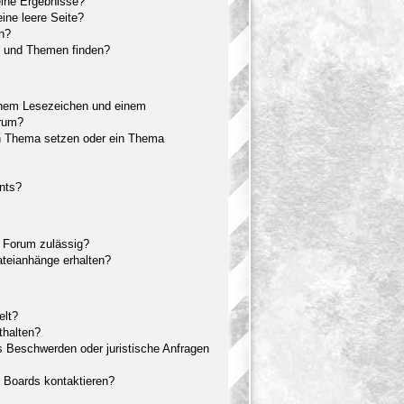
eine Ergebnisse?
ne leere Seite?
en?
e und Themen finden?
inem Lesezeichen und einem
orum?
in Thema setzen oder ein Thema
nts?
 Forum zulässig?
ateianhänge erhalten?
elt?
thalten?
s Beschwerden oder juristische Anfragen
s Boards kontaktieren?