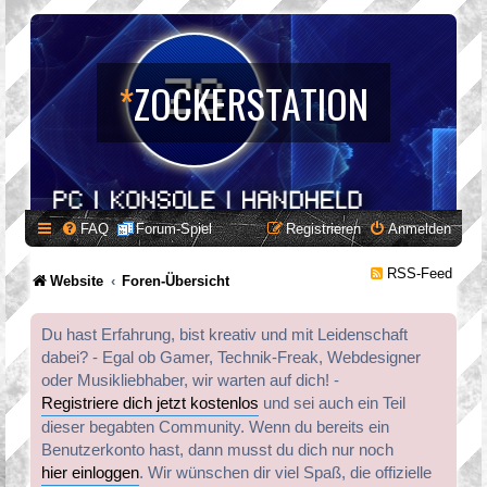
*
ZOCKERSTATION
FAQ
Forum-Spiel
Registrieren
Anmelden
RSS-Feed
Website
Foren-Übersicht
Du hast Erfahrung, bist kreativ und mit Leidenschaft
dabei? - Egal ob Gamer, Technik-Freak, Webdesigner
oder Musikliebhaber, wir warten auf dich! -
Registriere dich jetzt kostenlos
und sei auch ein Teil
dieser begabten Community. Wenn du bereits ein
Benutzerkonto hast, dann musst du dich nur noch
hier einloggen
. Wir wünschen dir viel Spaß, die offizielle