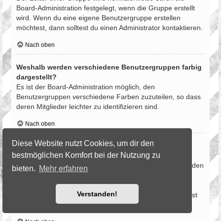
Board-Administration festgelegt, wenn die Gruppe erstellt
wird. Wenn du eine eigene Benutzergruppe erstellen
möchtest, dann solltest du einen Administrator kontaktieren.
Nach oben
Weshalb werden verschiedene Benutzergruppen farbig
dargestellt?
Es ist der Board-Administration möglich, den
Benutzergruppen verschiedene Farben zuzuteilen, so dass
deren Mitglieder leichter zu identifizieren sind.
Nach oben
Diese Website nutzt Cookies, um dir den
Was ist eine Hauptgruppe?
bestmöglichen Komfort bei der Nutzung zu
Wenn du Mitglied in mehr als einer Benutzergruppe bist,
dient die Hauptgruppe dazu, deine Gruppenfarbe sowie den
bieten.
Mehr erfahren
Gruppenrang, der bei dir standardmäßig angezeigt wird,
festzulegen. Ein Administrator kann dir die Berechtigung
Verstanden!
geben, deine Hauptgruppe im persönlichen Bereich selbst
festzulegen.