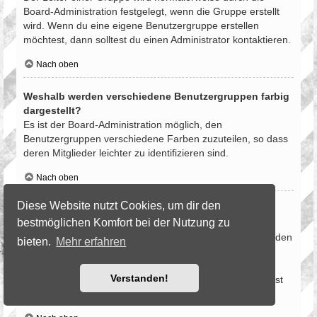
Board-Administration festgelegt, wenn die Gruppe erstellt
wird. Wenn du eine eigene Benutzergruppe erstellen
möchtest, dann solltest du einen Administrator kontaktieren.
Nach oben
Weshalb werden verschiedene Benutzergruppen farbig
dargestellt?
Es ist der Board-Administration möglich, den
Benutzergruppen verschiedene Farben zuzuteilen, so dass
deren Mitglieder leichter zu identifizieren sind.
Nach oben
Diese Website nutzt Cookies, um dir den
Was ist eine Hauptgruppe?
bestmöglichen Komfort bei der Nutzung zu
Wenn du Mitglied in mehr als einer Benutzergruppe bist,
dient die Hauptgruppe dazu, deine Gruppenfarbe sowie den
bieten.
Mehr erfahren
Gruppenrang, der bei dir standardmäßig angezeigt wird,
festzulegen. Ein Administrator kann dir die Berechtigung
Verstanden!
geben, deine Hauptgruppe im persönlichen Bereich selbst
festzulegen.