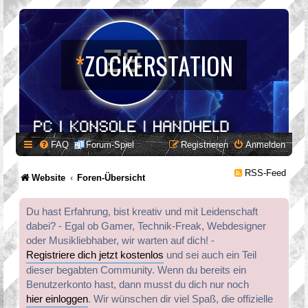
*
ZOCKERSTATION
FAQ
Forum-Spiel
Registrieren
Anmelden
RSS-Feed
Website
Foren-Übersicht
Du hast Erfahrung, bist kreativ und mit Leidenschaft
dabei? - Egal ob Gamer, Technik-Freak, Webdesigner
oder Musikliebhaber, wir warten auf dich! -
Registriere dich jetzt kostenlos
und sei auch ein Teil
dieser begabten Community. Wenn du bereits ein
Benutzerkonto hast, dann musst du dich nur noch
hier einloggen
. Wir wünschen dir viel Spaß, die offizielle